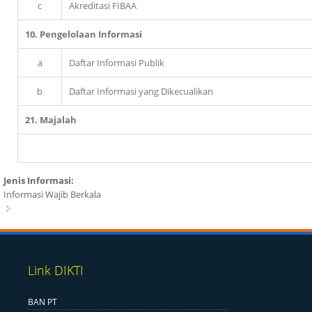
c
Akreditasi FIBAA
10. Pengelolaan Informasi
a
Daftar Informasi Publik
b
Daftar Informasi yang Dikecualikan
21. Majalah
Jenis Informasi:
Informasi Wajib Berkala
Link DIKTI
BAN PT