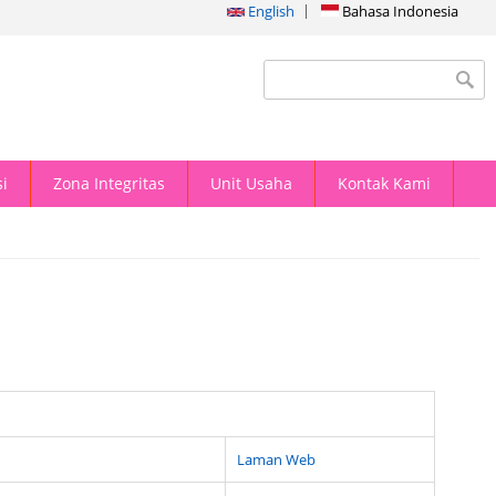
English
Bahasa Indonesia
Search form
i
Zona Integritas
Unit Usaha
Kontak Kami
Laman Web