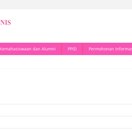
Kemahasiswaan dan Alumni
PPID
Permohonan Informas