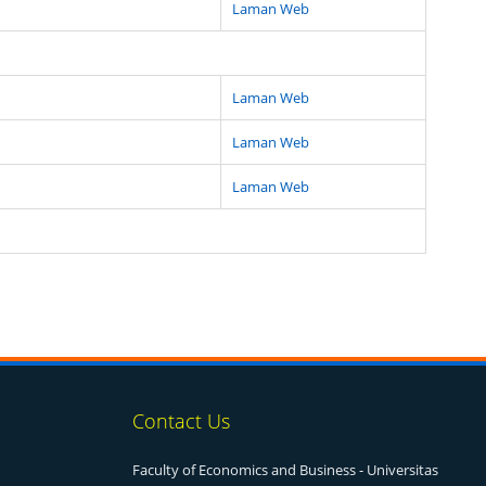
Laman Web
Laman Web
Laman Web
Laman Web
Contact Us
Faculty of Economics and Business - Universitas