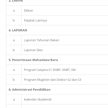
3. LHKPN
a
Dekan
b
Pejabat Lainnya
4. LAPORAN
a
Laporan Tahunan Dekan
b
Laporan Dies
5. Penerimaan Mahasiswa Baru
a
Program Sarjana S1 SNBP, SNBT, SM
b
Program Magister dan Doktor S2 dan S3
6. Administrasi Pendidikan
a
Kalender Akademik