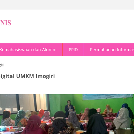
Kemahasiswaan dan Alumni
PPID
Permohonan Informas
iri
igital UMKM Imogiri