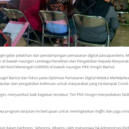
ri gelar pelatihan dan pendampingan pemasaran digital pascapandemi, M
di bawah naungan Lembaga Penelitian dan Pengabdian Kepada Masyarakat
diri Kecil Menengah (UMKM) di bawah naungan PKK Imogiri Bantul.
ogiri Bantul dan fokus pada Optimasi Pemasaran Digital Melalui
Marketplac
lian dan pengabdian keilmuan untuk masyarakat yang terdampak Covid-
giri, menyambut baik kegiatan tersebut. Tim PKK Imogiri menyediakan fasi
wa program lanjutan ini bertujuan untuk meningkatkan
traffic
dan juga oms
and
dalam berbisnis. Sehingga, dibantu oleh mahasiswa D4 Administrasi 