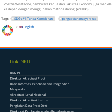
Voettie Wisataone, pembicara kedua dari Fakultas Ekonomi juga menje
ke depan dengan menggunakan metode daring. (ed:ekki)
Tags:
SDGs #1 Tanpa Kemiskinan
pengabdian masyarakat
English
Link DIKTI
BAN PT
Direktori Akreditasi Prodi
Basis Informasi Penelitian dan Pengabdian
Masyarakat
Akreditasi Jurnal Nasional
Direktori Akreditasi Institusi
Pangkalan Data Prodi Dikti
Direktorat Pembelajaran dan Kemahasiswaan