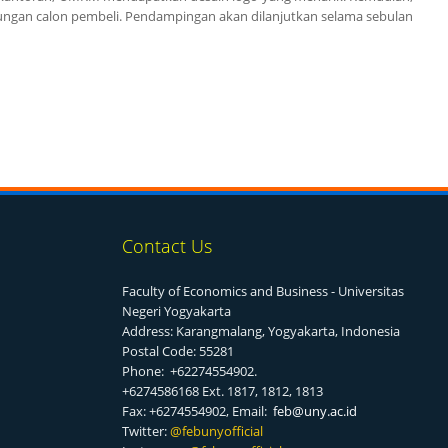
ngan calon pembeli. Pendampingan akan dilanjutkan selama sebulan
Contact Us
Faculty of Economics and Business - Universitas
Negeri Yogyakarta
Address: Karangmalang, Yogyakarta, Indonesia
Postal Code: 55281
Phone: +62274554902.
+6274586168 Ext. 1817, 1812, 1813
Fax: +6274554902, Email:
feb@uny.ac.id
Twitter:
@f
ebunyofficial