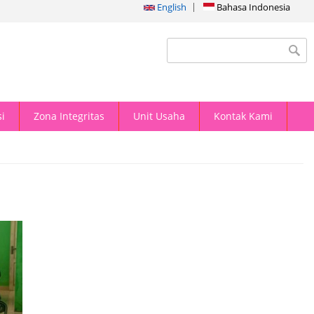
English
Bahasa Indonesia
Search form
i
Zona Integritas
Unit Usaha
Kontak Kami