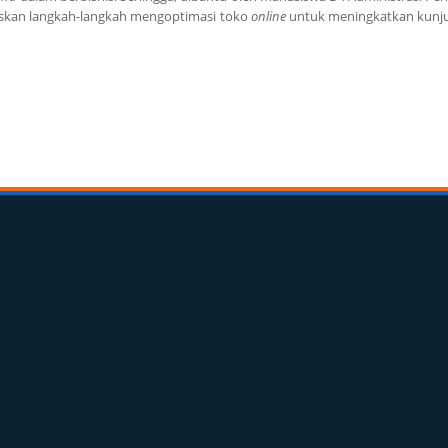
laskan langkah-langkah mengoptimasi toko
online
untuk meningkatkan kunju