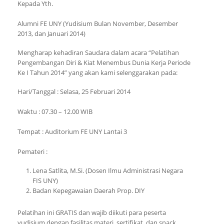
Kepada Yth.
Alumni FE UNY (Yudisium Bulan November, Desember
2013, dan Januari 2014)
Mengharap kehadiran Saudara dalam acara “Pelatihan
Pengembangan Diri & Kiat Menembus Dunia Kerja Periode
Ke I Tahun 2014” yang akan kami selenggarakan pada:
Hari/Tanggal : Selasa, 25 Februari 2014
Waktu : 07.30 – 12.00 WIB
Tempat : Auditorium FE UNY Lantai 3
Pemateri :
Lena Satlita, M.Si. (Dosen Ilmu Administrasi Negara
FIS UNY)
Badan Kepegawaian Daerah Prop. DIY
Pelatihan ini GRATIS dan wajib diikuti para peserta
yudisium dengan fasilitas materi, sertifikat, dan snack.