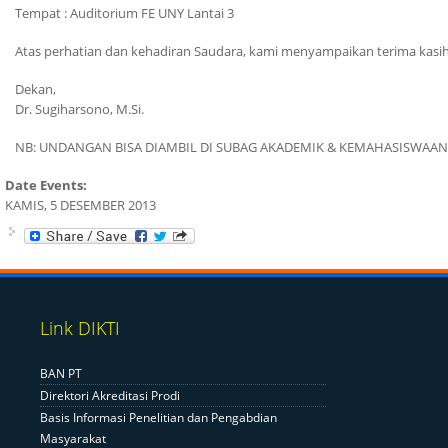
Tempat : Auditorium FE UNY Lantai 3
Atas perhatian dan kehadiran Saudara, kami menyampaikan terima kasih
Dekan,
Dr. Sugiharsono, M.Si.
NB: UNDANGAN BISA DIAMBIL DI SUBAG AKADEMIK & KEMAHASISWAAN 
Date Events:
KAMIS, 5 DESEMBER 2013
Link DIKTI
BAN PT
Direktori Akreditasi Prodi
Basis Informasi Penelitian dan Pengabdian
Masyarakat