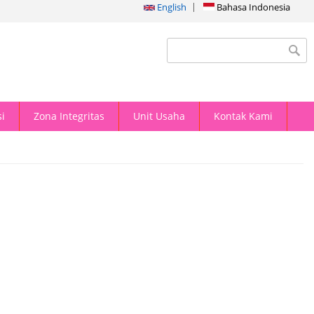
English
Bahasa Indonesia
Search form
i
Zona Integritas
Unit Usaha
Kontak Kami