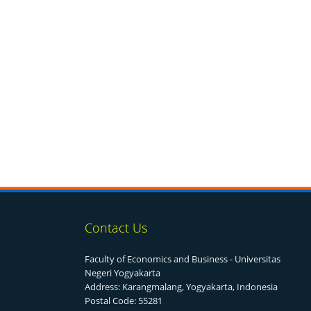
Contact Us
Faculty of Economics and Business - Universitas
Negeri Yogyakarta
Address: Karangmalang, Yogyakarta, Indonesia
Postal Code: 55281