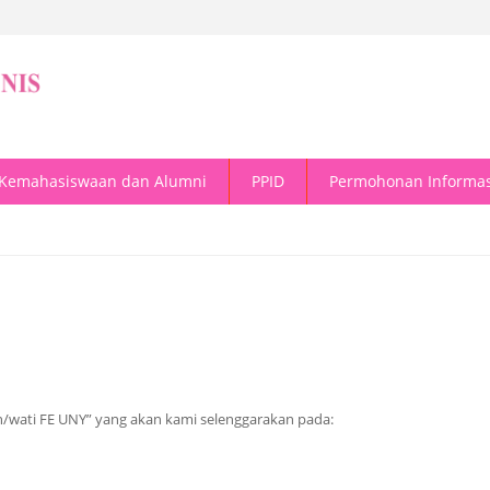
Kemahasiswaan dan Alumni
PPID
Permohonan Informas
/wati FE UNY” yang akan kami selenggarakan pada: