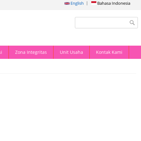
English
Bahasa Indonesia
Search form
i
Zona Integritas
Unit Usaha
Kontak Kami