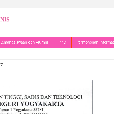
Kemahasiswaan dan Alumni
PPID
Permohonan Informas
27