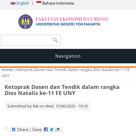
English
Bahasa Indonesia
Search form
Search
Navigation
You are here
Home
» Ketoprak Dosen dan Tendik dalam rangka Dies Natalis ke-11 FE
UNY
Ketoprak Dosen dan Tendik dalam rangka
Dies Natalis ke-11 FE UNY
Submitted by
feb
on Wed, 15/06/2022 - 10:16