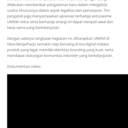
dilakukan memberikan pengalaman baru dalam mengelola
usaha, khususnya dalam aspek legalitas dan pemasaran. Tim
pengabdi juga menyampaikan apresiasi terhadap antusiasme
UMKM mitra serta berharap sinergi ini dapat menjadi awal dari
kerja sama yang berkelanjutan.
Dengan adanya rangkaian kegiatan ini, diharapkan UMKM di
Desa Banjarharjo semakin siap bersaing di era digital melalui
produk yang legal, memiliki identitas branding yang kuat, serta
mendapat dukungan komunitas
volunteer
yang berkelanjutan.
Dokumentasi video: