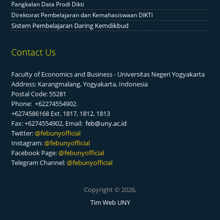
Pangkalan Data Prodi Dikti
Direktorat Pembelajaran dan Kemahasiswaan DIKTI
Sistem Pembelajaran Daring Kemdikbud
Contact Us
Faculty of Economics and Business - Universitas Negeri Yogyakarta
Address: Karangmalang, Yogyakarta, Indonesia
Postal Code: 55281
Phone: +62274554902.
+6274586168 Ext. 1817, 1812, 1813
Fax: +6274554902, Email:
feb@uny.ac.id
Twitter:
@f
ebunyofficial
Instagram:
@febunyofficial
Facebook Page:
@febunyofficial
Telegram Channel:
@febunyofficial
Copyright © 2026,
Tim Web UNY