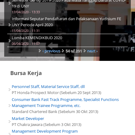
19 di UNY
17/04/2020 - 13:33
Informasi Seputar Pendaftaran dan Pelaksanaan Yudisium FE
UNY Periode April 2020
11/04/2020 - 11:31
Lomba KEMENDIKBUD 2020
06/04/2020 - 11:07
‹ previous
54 of 201
next ›
Bursa Kerja
Personnel Staff, Material Service Staff, dll
PT Honda Prospect Motor (Sebelum 20 Sept 2013)
Consumer Bank Fast Track Programme, Specialist Functions
Management Trainee Programme, etc.
Standard Chartered Bank (Sebelum 30 Okt 2013)
Market Developer
PT Chakra Jawara (Sebelum 3 Okt 2013)
Management Development Program