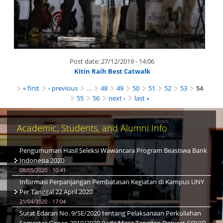
Post date:
27/12/2019 - 14:06
Kitin Raih Best Catwalk
Pages
« first
‹ previous
…
48
49
50
51
52
53
54
55
56
next ›
last »
Academic, Students, and Alumni Info
Pengumuman Hasil Seleksi Wawancara Program Beasiswa Bank
Indonesia 2020
08/05/2020 - 10:41
Informasi Perpanjangan Pembatasan Kegiatan di Kampus UNY
Per Tanggal 22 April 2020
21/04/2020 - 17:04
Surat Edaran No. 9/SE/2020 tentang Pelaksanaan Perkuliahan
Semester Genap 2019/2020 Pada Masa Tanggap Darurat COVID-