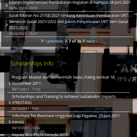
Edaran Implementasi Pembatasan Kegiatan di Kampus 26 Juni 2021
26/06/2021 - 19:53
Surat Edaran No 21/SE/2021 tentang Ketentuan Pembayaran UKT
Semester Gasal 2021/2022 dan Juknis Penyesuaian UKT Sem Gasal
2021/2022
25/06/2021 - 16:17
‹ previous
7 of 30
next ›
Scholarships Info
Program Master dari Pemerintah Swiss, Paling lambat 18
November 2011
09/11/2011 - 11:52
Scholarships and Training to Achieve Sustainable Impacts
(PRESTASI)
25/10/2011 - 9:59
Informasi Tes Beasiswa Unggulan bagi Pegawai, 25 Juni 2011
(revisi)
04/10/2011 - 14:42
Kepala Biro PKLN Periode 2010