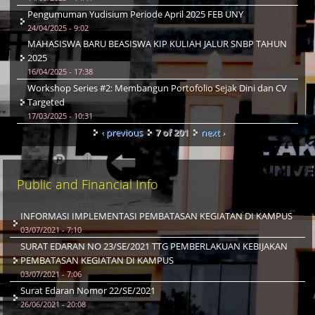
Pengumuman Yudisium Periode April 2025 FEB UNY
24/04/2025 - 9:02
MAHASISWA BARU BEASISWA KIP KULIAH JALUR SNBP TAHUN
2025
16/04/2025 - 17:38
Workshop Series #2: Membangun Portofolio Sejak Dini dan CV
Targeted
17/03/2025 - 10:31
‹ previous
7 of 201
next ›
Public and Financial Info
INFORMASI IMPLEMENTASI PEMBATASAN KEGIATAN DI KAMPUS
03/07/2021 - 7:10
SURAT EDARAN NO 23/SE/2021 TTG PEMBERLAKUAN KEBIJAKAN
PEMBATASAN KEGIATAN DI KAMPUS
03/07/2021 - 7:06
Surat Edaran Nomor 22/SE/2021
26/06/2021 - 20:08