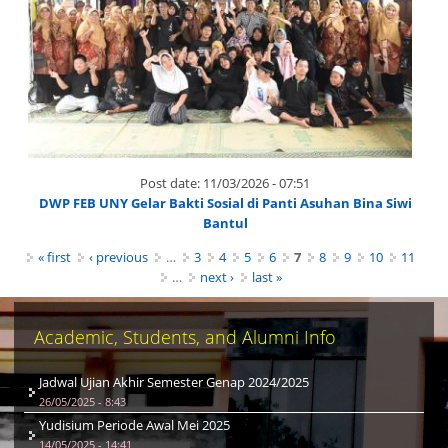
Post date:
11/03/2026 - 07:51
DWP FEB UNY Gelar Bakti Sosial di Panti Asuhan Bina Siwi
Bantul
Pages
« first
‹ previous
…
3
4
5
6
7
8
9
10
11
…
next ›
last »
Academic, Students, and Alumni Info
Jadwal Ujian Akhir Semester Genap 2024/2025
26/05/2025 - 8:43
Yudisium Periode Awal Mei 2025
14/05/2025 - 14:41