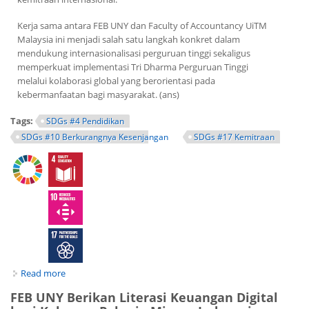
Kerja sama antara FEB UNY dan Faculty of Accountancy UiTM
Malaysia ini menjadi salah satu langkah konkret dalam
mendukung internasionalisasi perguruan tinggi sekaligus
memperkuat implementasi Tri Dharma Perguruan Tinggi
melalui kolaborasi global yang berorientasi pada
kebermanfaatan bagi masyarakat. (ans)
Tags:
SDGs #4 Pendidikan
SDGs #10 Berkurangnya Kesenjangan
SDGs #17 Kemitraan
Read more
about FEB UNY dan Faculty of Accountancy UiTM Malaysia
Perkuat Kerja Sama Tri Dharma Perguruan Tinggi melalui
FEB UNY Berikan Literasi Keuangan Digital
Kolaborasi Literasi Keuangan Digital Berkelanjutan