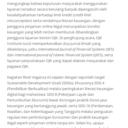
mengungkap bahwa keputusan masyarakat menggunakan
layanan tersebut secara berulang banyak dipengaruhi oleh
kesalahpahaman terhadap limit kredit (
credit limit
misconception
) serta rendahnya literasi keuangan, dengan
pengguna pinjaman online ilegal menunjukkan kondisi
keuangan yang lebih rentan memburuk dibandingkan
pengguna layanan berizin OJK. Di penghujung acara, OJK
Institute turut memperkenalkan dua jurnal ilmiah yang
dikelolanya, yaitu
International Journal of Financial Systems
(IJFS)
dan
International Journal of Islamic Financial System
(IJIFS), serta
layanan perpustakaan OJK yang dapat diakses masyarakat dan
pegawai OJK.
Kegiatan Riset Vaganza ini sejalan dengan sejumlah target
Sustainable Development Goals (SDGs), khususnya SDG 4
(Pendidikan Berkualitas) melalui peningkatan literasi keuangan
digital bagi mahasiswa, SDG 8 (Pekerjaan Layak dan
Pertumbuhan Ekonomi) lewat dorongan praktik bisnis jasa
keuangan yang bertanggung jawab, serta SDG 16 (Perdamaian,
Keadilan, dan Kelembagaan yang Tangguh) melalui penguatan
regulasi dan perlindungan konsumen dari praktik keuangan
ilegal seperti pinjaman online tanpa izin. Selain itu, upaya