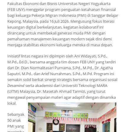
Fakultas Ekonomi dan Bisnis Universitas Negeri Yogyakarta
(FEB UNY) menggelar program penguatan ketahanan finansial
bagi keluarga Pekerja Migran Indonesia (PMI) di Sanggar Belajar
Kepong, Malaysia, pada 16 Juli 2026. Mengusung fokus literasi
keuangan digital berkelanjutan, kegiatan kolaboratif ini
dirancang untuk membekali generasi muda PMI dengan
pemahaman manajemen keuangan modern sejak dini demi
menjaga stabilitas ekonomi keluarga mereka di masa depan.
Inisiatif lintas negara ini dipimpin oleh Ani Widayati, S.Pd.,
M.Pd., Ed.D., bersama anggota tim dosen FEB UNY yang terdiri
dari Dr. Dian Normalitasari Purnama, S.Pd., M.Pd., Dr. Agatha
Saputri, M.Pd., dan Arief Nurrahman, S.Pd., M.Pd. Program ini
semakin solid berkat sinergi strategis bersama organisasi sosial
Desamind
serta akademisi dari Universiti Teknologi MARA
(UiTM) Malaysia, Dr. Masetah Ahmad Tarmizi, yang turut
mengawal penyampaian materi agar adaptif dengan dinamika
lokal.
Sebanyak
50 anak
PMI yang