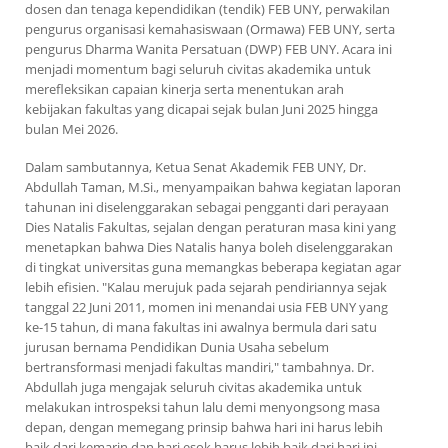
dosen dan tenaga kependidikan (tendik) FEB UNY, perwakilan
pengurus organisasi kemahasiswaan (Ormawa) FEB UNY, serta
pengurus Dharma Wanita Persatuan (DWP) FEB UNY. Acara ini
menjadi momentum bagi seluruh civitas akademika untuk
merefleksikan capaian kinerja serta menentukan arah
kebijakan fakultas yang dicapai sejak bulan Juni 2025 hingga
bulan Mei 2026.
Dalam sambutannya, Ketua Senat Akademik FEB UNY, Dr.
Abdullah Taman, M.Si., menyampaikan bahwa kegiatan laporan
tahunan ini diselenggarakan sebagai pengganti dari perayaan
Dies Natalis Fakultas, sejalan dengan peraturan masa kini yang
menetapkan bahwa Dies Natalis hanya boleh diselenggarakan
di tingkat universitas guna memangkas beberapa kegiatan agar
lebih efisien. "Kalau merujuk pada sejarah pendiriannya sejak
tanggal 22 Juni 2011, momen ini menandai usia FEB UNY yang
ke-15 tahun, di mana fakultas ini awalnya bermula dari satu
jurusan bernama Pendidikan Dunia Usaha sebelum
bertransformasi menjadi fakultas mandiri," tambahnya. Dr.
Abdullah juga mengajak seluruh civitas akademika untuk
melakukan introspeksi tahun lalu demi menyongsong masa
depan, dengan memegang prinsip bahwa hari ini harus lebih
baik dari kemarin dan hari esok harus lebih baik dari hari ini,