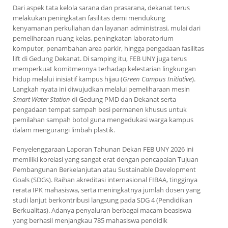
Dari aspek tata kelola sarana dan prasarana, dekanat terus
melakukan peningkatan fasilitas demi mendukung
kenyamanan perkuliahan dan layanan administrasi, mulai dari
pemeliharaan ruang kelas, peningkatan laboratorium
komputer, penambahan area parkir, hingga pengadaan fasilitas
lift di Gedung Dekanat. Di samping itu, FEB UNY juga terus
memperkuat komitmennya terhadap kelestarian lingkungan
hidup melalui inisiatif kampus hijau (
Green Campus Initiative
).
Langkah nyata ini diwujudkan melalui pemeliharaan mesin
Smart Water Station
di Gedung PMD dan Dekanat serta
pengadaan tempat sampah besi permanen khusus untuk
pemilahan sampah botol guna mengedukasi warga kampus
dalam mengurangi limbah plastik.
Penyelenggaraan Laporan Tahunan Dekan FEB UNY 2026 ini
memiliki korelasi yang sangat erat dengan pencapaian Tujuan
Pembangunan Berkelanjutan atau Sustainable Development
Goals (SDGs). Raihan akreditasi internasional FIBAA, tingginya
rerata IPK mahasiswa, serta meningkatnya jumlah dosen yang
studi lanjut berkontribusi langsung pada SDG 4 (Pendidikan
Berkualitas). Adanya penyaluran berbagai macam beasiswa
yang berhasil menjangkau 785 mahasiswa pendidik