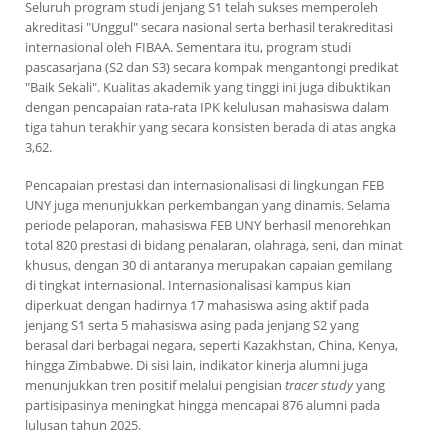
Seluruh program studi jenjang S1 telah sukses memperoleh
akreditasi "Unggul" secara nasional serta berhasil terakreditasi
internasional oleh FIBAA. Sementara itu, program studi
pascasarjana (S2 dan S3) secara kompak mengantongi predikat
"Baik Sekali". Kualitas akademik yang tinggi ini juga dibuktikan
dengan pencapaian rata-rata IPK kelulusan mahasiswa dalam
tiga tahun terakhir yang secara konsisten berada di atas angka
3,62.
Pencapaian prestasi dan internasionalisasi di lingkungan FEB
UNY juga menunjukkan perkembangan yang dinamis. Selama
periode pelaporan, mahasiswa FEB UNY berhasil menorehkan
total 820 prestasi di bidang penalaran, olahraga, seni, dan minat
khusus, dengan 30 di antaranya merupakan capaian gemilang
di tingkat internasional. Internasionalisasi kampus kian
diperkuat dengan hadirnya 17 mahasiswa asing aktif pada
jenjang S1 serta 5 mahasiswa asing pada jenjang S2 yang
berasal dari berbagai negara, seperti Kazakhstan, China, Kenya,
hingga Zimbabwe. Di sisi lain, indikator kinerja alumni juga
menunjukkan tren positif melalui pengisian
tracer study
yang
partisipasinya meningkat hingga mencapai 876 alumni pada
lulusan tahun 2025.