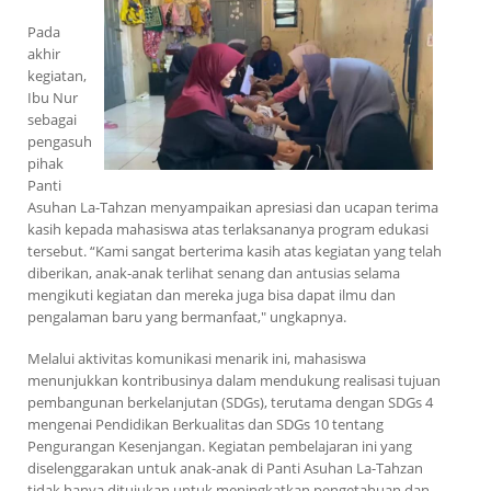
Pada
akhir
kegiatan,
Ibu Nur
sebagai
pengasuh
pihak
Panti
Asuhan La-Tahzan menyampaikan apresiasi dan ucapan terima
kasih kepada mahasiswa atas terlaksananya program edukasi
tersebut. “Kami sangat berterima kasih atas kegiatan yang telah
diberikan, anak-anak terlihat senang dan antusias selama
mengikuti kegiatan dan mereka juga bisa dapat ilmu dan
pengalaman baru yang bermanfaat," ungkapnya.
Melalui aktivitas komunikasi menarik ini, mahasiswa
menunjukkan kontribusinya dalam mendukung realisasi tujuan
pembangunan berkelanjutan (SDGs), terutama dengan SDGs 4
mengenai Pendidikan Berkualitas dan SDGs 10 tentang
Pengurangan Kesenjangan. Kegiatan pembelajaran ini yang
diselenggarakan untuk anak-anak di Panti Asuhan La-Tahzan
tidak hanya ditujukan untuk meningkatkan pengetahuan dan