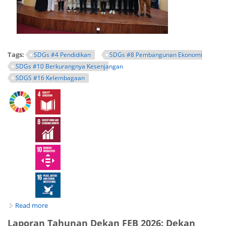
Tags:
SDGs #4 Pendidikan
SDGs #8 Pembangunan Ekonomi
SDGs #10 Berkurangnya Kesenjangan
SDGS #16 Kelembagaan
Read more
about FEB UNY Gandeng OJK Institute Gelar Riset Vaganza,
Bahas Sertifikasi Finfluencer hingga Pinjaman Daring
Laporan Tahunan Dekan FEB 2026: Dekan