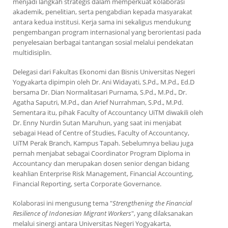
menjadi langkah strategis dalam memperkuat kolaborasi
akademik, penelitian, serta pengabdian kepada masyarakat
antara kedua institusi. Kerja sama ini sekaligus mendukung
pengembangan program internasional yang berorientasi pada
penyelesaian berbagai tantangan sosial melalui pendekatan
multidisiplin.
Delegasi dari Fakultas Ekonomi dan Bisnis Universitas Negeri
Yogyakarta dipimpin oleh Dr. Ani Widayati, S.Pd., M.Pd., Ed.D
bersama Dr. Dian Normalitasari Purnama, S.Pd., M.Pd., Dr.
Agatha Saputri, M.Pd., dan Arief Nurrahman, S.Pd., M.Pd.
Sementara itu, pihak Faculty of Accountancy UiTM diwakili oleh
Dr. Enny Nurdin Sutan Maruhun, yang saat ini menjabat
sebagai Head of Centre of Studies, Faculty of Accountancy,
UiTM Perak Branch, Kampus Tapah. Sebelumnya beliau juga
pernah menjabat sebagai Coordinator Program Diploma in
Accountancy dan merupakan dosen senior dengan bidang
keahlian Enterprise Risk Management, Financial Accounting,
Financial Reporting, serta Corporate Governance.
Kolaborasi ini mengusung tema "
Strengthening the Financial
Resilience of Indonesian Migrant Workers
", yang dilaksanakan
melalui sinergi antara Universitas Negeri Yogyakarta,